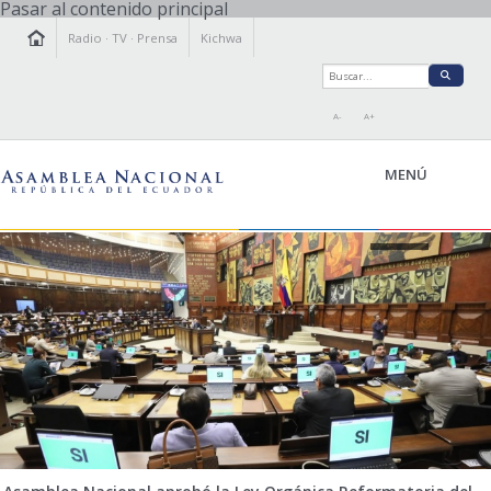
Pasar al contenido principal
Radio
·
TV
·
Prensa
Kichwa
A-
A+
MENÚ
LA ASAMBLEA
LEGISLAMOS
FISCALIZAMOS
TRANSPARENCIA
PRENSA
PARTICIPACIÓN
RELACIONES INTERNACIONALES
AGENDA